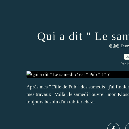
Qui a dit " Le sam
@@@ Dans
3
Par 
Après mes " Fille de Pub " des samedis , j'ai final
mes travaux . Voilà , le samedi j'ouvre " mon Kiosq
toujours besoin d'un tablier chez...