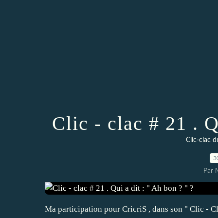
Clic - clac # 21 . Q
Clic-clac d
3
Par 
Ma participation pour CricriS , dans son " Clic - C