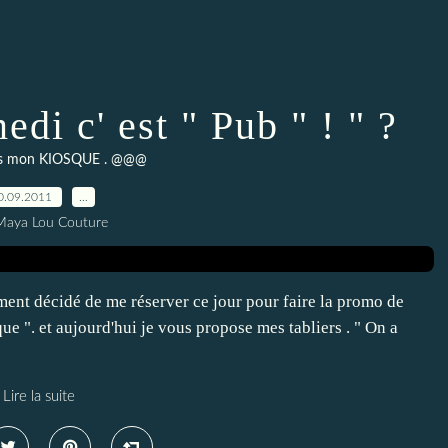
edi c' est " Pub " ! " ?
 mon KIOSQUE . @@@
0.09.2011
…
Maya Lou Couture
ement décidé de me réserver ce jour pour faire la promo de
ue ". et aujourd'hui je vous propose mes tabliers . " On a
Lire la suite