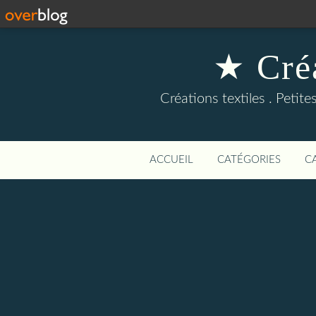
★ Cré
Créations textiles . Petite
ACCUEIL
CATÉGORIES
C