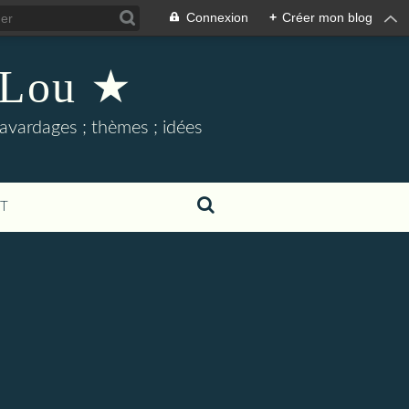
Connexion
+
Créer mon blog
 Lou ★
 bavardages ; thèmes ; idées
T