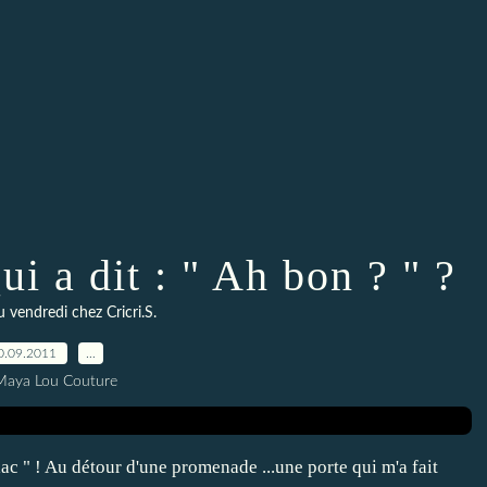
ui a dit : " Ah bon ? " ?
u vendredi chez Cricri.S.
0.09.2011
…
Maya Lou Couture
lac " ! Au détour d'une promenade ...une porte qui m'a fait