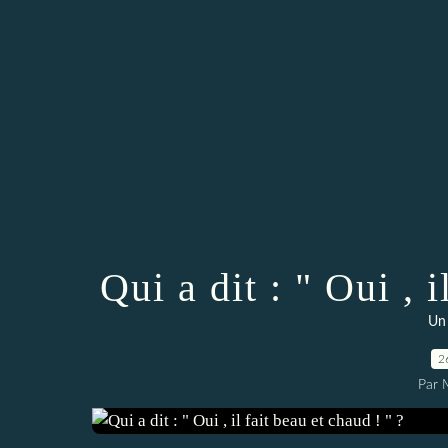
Qui a dit : " Oui , i
Un 
2
Par 