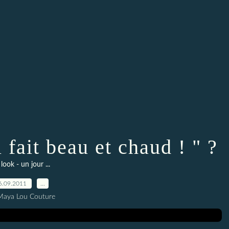
l fait beau et chaud ! " ?
look - un jour ...
6.09.2011
…
Maya Lou Couture