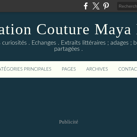
ation Couture Maya
s curiosités . Echanges . Extraits littéraires ; adages ;
partagées .
ATÉGORIES PRINCIPALES
PAGES
ARCHIVES
CONTAC
Publicité