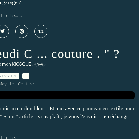
n garage ?
Lire la suite
eudi C ... couture . " ?
 mon KIOSQUE . @@@
9.09.2011
…
Maya Lou Couture
venir un cordon bleu ... Et moi avec ce panneau en textile pour
 Si un " article " vous plaît , je vous l'envoie ... en échange ...
Lire la suite