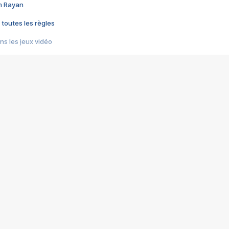
im Rayan
 toutes les règles
s les jeux vidéo
us choquant de Rockstar ? - Le scandale BULLY
e plus moche de Steam
du RÊVE tourne au CAUCHEMAR
pendant 8 heures
it… à tort
umiliés par un jeu vidéo
ire - Final Fantasy 8
ti un empire - Age of Empires
story DOFUS
tard, il crée l'un des pires jeux de tous les temps, MindsEye.