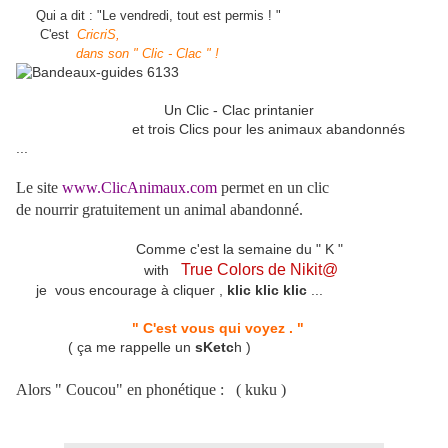
Qui a dit : "Le vendredi, tout est permis ! "
C'est
CricriS
,
dans son " Clic - Clac " !
Un Clic - Clac printanier
et trois Clics pour les animaux abandonnés
...
Le site
www.ClicAnimaux.com
permet en un clic
de nourrir gratuitement un animal abandonné.
Comme c'est la semaine du " K "
True Colors de Nikit@
with
je vous encourage à cliquer ,
klic klic klic
...
" C'est vous qui voyez . "
( ça me rappelle un
sKetc
h )
Alors " Coucou" en phonétique : ( kuku )