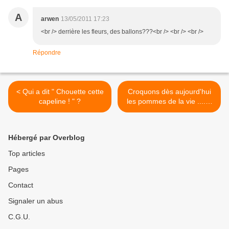
A
arwen
13/05/2011 17:23
<br /> derrière les fleurs, des ballons???<br /> <br /> <br />
Répondre
< Qui a dit " Chouette cette
Croquons dès aujourd'hui
capeline ! " ?
les pommes de la vie ....et
le chocolat aussi ! # 11 . >
Hébergé par Overblog
Top articles
Pages
Contact
Signaler un abus
C.G.U.