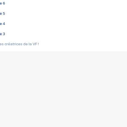
e 6
e 5
e 4
e 3
s créatrices de la VF !
e 2
e 1
e Mektoub My Love arrive enfin ! Rencontre avec Shaïn Boumedine et Sal
i : après Toni en famille
elle réalise le bouleversant Dites lui que je l'aime
ais ! Rencontre autour de Vie privée de Rebecca Zlotowski
 de Marguerite, Grave... Rencontre avec Ella Rumpf
 Les Rêveurs, un film intime sur la santé mentale