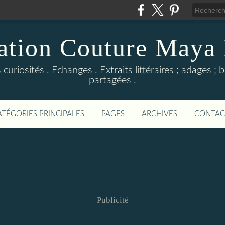
ation Couture Maya
s curiosités . Echanges . Extraits littéraires ; adages ;
partagées .
ATÉGORIES PRINCIPALES
PAGES
ARCHIVES
CONTAC
Publicité