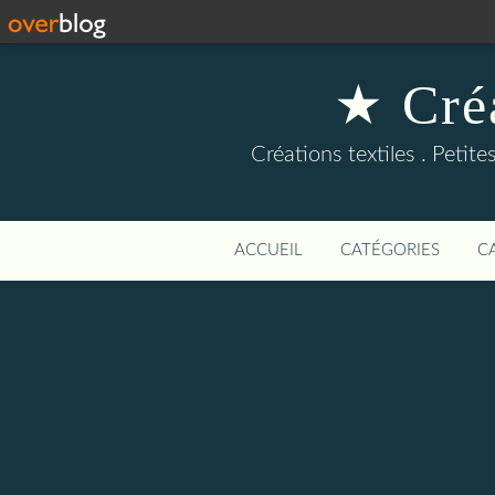
★ Cré
Créations textiles . Petite
ACCUEIL
CATÉGORIES
C