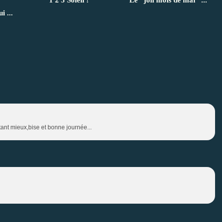
i ...
tant mieux,bise et bonne journée...