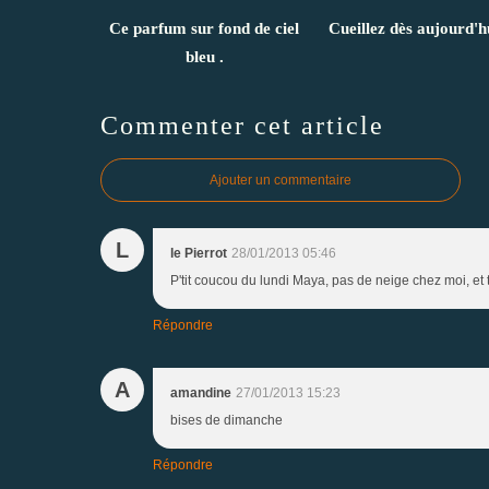
Ce parfum sur fond de ciel
Cueillez dès aujourd'hu
bleu .
Commenter cet article
Ajouter un commentaire
L
le Pierrot
28/01/2013 05:46
P'tit coucou du lundi Maya, pas de neige chez moi, et 
Répondre
A
amandine
27/01/2013 15:23
bises de dimanche
Répondre