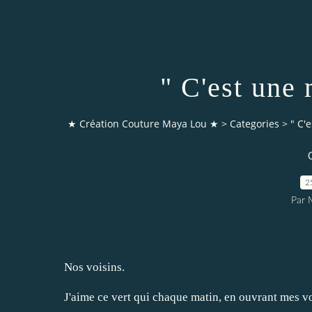
" C'est une 
★ Création Couture Maya Lou ★
>
Categories
>
" C'
C
2
Par 
Nos voisins.
J'aime ce vert qui chaque matin, en ouvrant mes vol