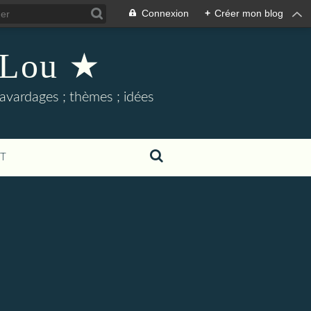
Connexion
+
Créer mon blog
 Lou ★
 bavardages ; thèmes ; idées
T