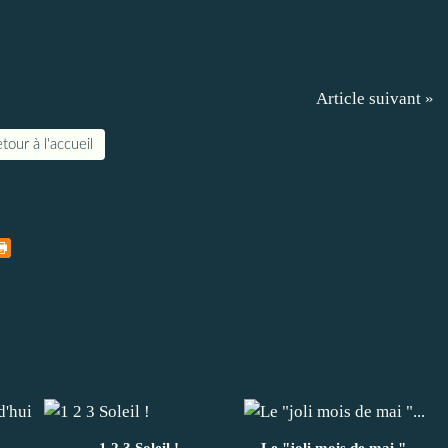
Article suivant »
tour à l'accueil
1 2 3 Soleil !
Le "joli mois de mai "...