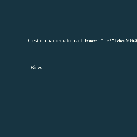
C'est ma participation à
l'
Instant " T " n° 71 chez Nikit
Bises.