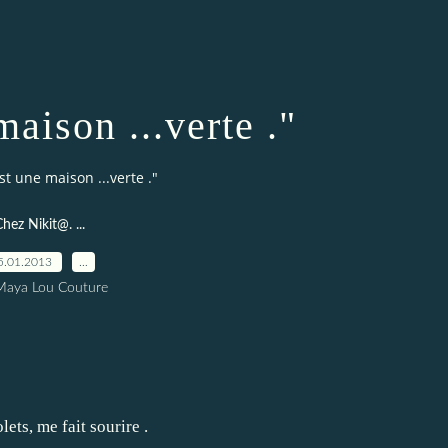
maison ...verte ."
est une maison ...verte ."
hez Nikit@. ...
5.01.2013
…
Maya Lou Couture
ets, me fait sourire .