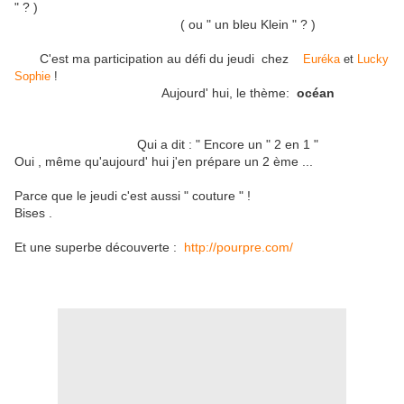
" ? )
( ou " un bleu Klein " ? )
C'est ma participation au défi du jeudi chez
Euréka
et
Lucky
Sophie
!
Aujourd' hui, le thème:
océan
Qui a dit : " Encore un " 2 en 1 "
Oui , même qu'aujourd' hui j'en prépare un 2 ème ...
Parce que le jeudi c'est aussi " couture " !
Bises .
Et une superbe découverte :
http://pourpre.com/