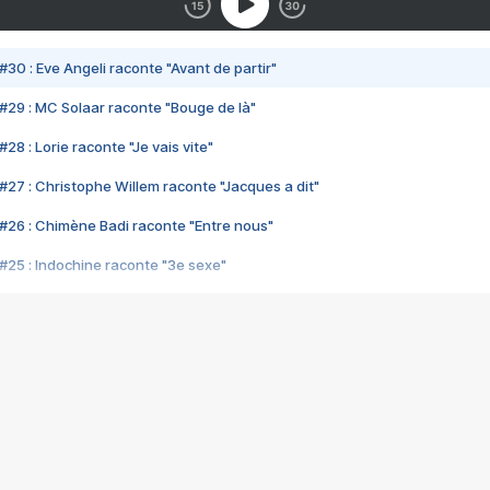
#30 : Eve Angeli raconte "Avant de partir"
#29 : MC Solaar raconte "Bouge de là"
28 : Lorie raconte "Je vais vite"
#27 : Christophe Willem raconte "Jacques a dit"
#26 : Chimène Badi raconte "Entre nous"
#25 : Indochine raconte "3e sexe"
#24 : Zaho raconte "C'est chelou"
#23 : Patrick Bruel raconte "Au café des délices"
#22 : Kyo raconte "Le chemin"
#21 : Nolwenn Leroy raconte "Cassé"
#20 : Patrick Hernandez raconte "Born to be alive"